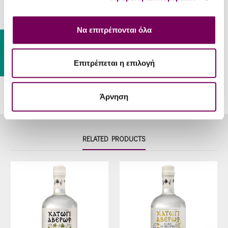
Food-Pair
red sauce pasta, cold cuts and
cheeses.
Να επιτρέπονται όλα
Serve
16 – 18 °C
Gift Card
Temp
Επιτρέπεται η επιλογή
Άρνηση
RELATED PRODUCTS