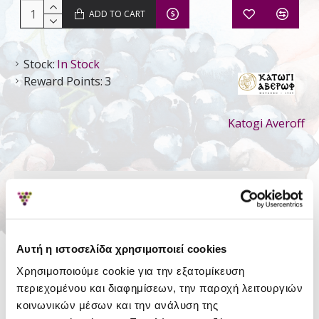
ADD TO CART
Stock:
In Stock
Reward Points:
3
Katogi Averoff
DETAILS
Style
Still Dry
Type
Varietal wine
Αυτή η ιστοσελίδα χρησιμοποιεί cookies
Region
Metsovo Wines
Χρησιμοποιούμε cookie για την εξατομίκευση
περιεχομένου και διαφημίσεων, την παροχή λειτουργιών
Cabernet Sauvignon
,
Merlot
,
Variety
κοινωνικών μέσων και την ανάλυση της
Agiorgitiko