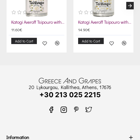
Katogi Averoff Tsipouro without anise 500ml
Katogi Averoff Tsipouro without anise Alba Di Munte Traminer 500ml
11.60€
14.90€
Add to Cart
Add to Cart
20 Lykourgou, Kallithea, Athens, 17676
+30 213 025 2215
Information