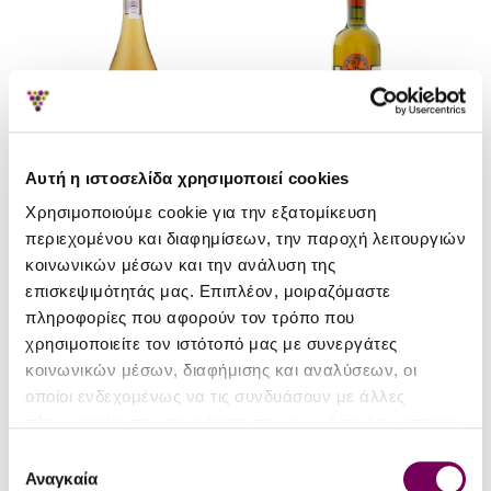
JR '22
17
Αυτή η ιστοσελίδα χρησιμοποιεί cookies
Χρησιμοποιούμε cookie για την εξατομίκευση
περιεχομένου και διαφημίσεων, την παροχή λειτουργιών
Garalis Winery
Methymnaeos
κοινωνικών μέσων και την ανάλυση της
επισκεψιμότητάς μας. Επιπλέον, μοιραζόμαστε
Garalis Winery Terra
Methymnaeos Winery
πληροφορίες που αφορούν τον τρόπο που
Ambera Amphora 2025
Chidiriotiko Orange 2023
χρησιμοποιείτε τον ιστότοπό μας με συνεργάτες
23.80€
19.90€
κοινωνικών μέσων, διαφήμισης και αναλύσεων, οι
οποίοι ενδεχομένως να τις συνδυάσουν με άλλες
πληροφορίες που τους έχετε παραχωρήσει ή τις οποίες
έχουν συλλέξει σε σχέση με την από μέρους σας χρήση
Επιλογή
των υπηρεσιών τους.
Αναγκαία
συγκατάθεσης