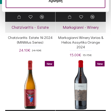
JR '20
Άρνηση
17
Chatzivaritis - Estate
Markogianni - Winery
Chatzivaritis Estate Ni 2024
Markogianni Winery Vorias &
(MiNiMus Series)
Helios Assyrtiko Orange
2024
24.10€
24.18€
15.00€
15.75€
New
New