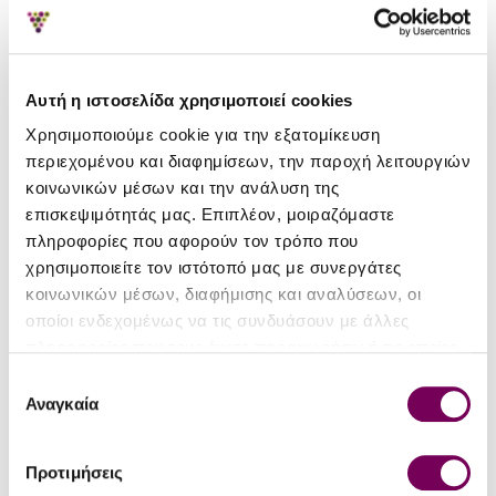
Sant'Or - Winery
Sant'Or - Winery
Αυτή η ιστοσελίδα χρησιμοποιεί cookies
Sant'Or Agiorgitiko Natural
Sant'Or Roditis Natural
2022
2023
Χρησιμοποιούμε cookie για την εξατομίκευση
περιεχομένου και διαφημίσεων, την παροχή λειτουργιών
13.70€
13.70€
14.14€
14.14€
κοινωνικών μέσων και την ανάλυση της
επισκεψιμότητάς μας. Επιπλέον, μοιραζόμαστε
πληροφορίες που αφορούν τον τρόπο που
χρησιμοποιείτε τον ιστότοπό μας με συνεργάτες
κοινωνικών μέσων, διαφήμισης και αναλύσεων, οι
οποίοι ενδεχομένως να τις συνδυάσουν με άλλες
πληροφορίες που τους έχετε παραχωρήσει ή τις οποίες
JR '24
έχουν συλλέξει σε σχέση με την από μέρους σας χρήση
Επιλογή
17.5
των υπηρεσιών τους.
Αναγκαία
συγκατάθεσης
Προτιμήσεις
Sant'Or - Winery
Sant'Or - Winery