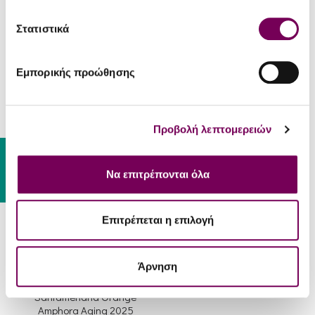
Sant'Or Roditis Natural
Sant'Or Winery
Στατιστικά
2024
Santameriana 2025
13.70€
15.20€
14.14€
15.50€
Εμπορικής προώθησης
Προβολή λεπτομερειών
Gift Card
Να επιτρέπονται όλα
JR '24
18
Επιτρέπεται η επιλογή
Sant'Or - Winery
Άρνηση
Sant'Or Winery
Santameriana Orange
Amphora Aging 2025