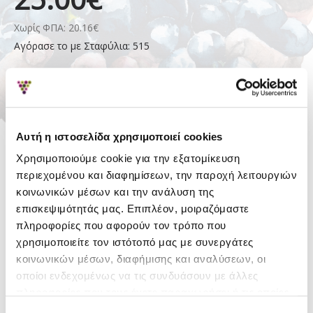
Χωρίς ΦΠΑ: 20.16€
Αγόρασε το με Σταφύλια: 515
ΑΓΟΡΆ
Απόθεμα:
Διαθέσιμο
Ποτοποιία -
Αυτή η ιστοσελίδα χρησιμοποιεί cookies
Κερδίζετε Σταφύλια:
8
Οινοποιία
Χρησιμοποιούμε cookie για την εξατομίκευση
Θράκης
περιεχομένου και διαφημίσεων, την παροχή λειτουργιών
κοινωνικών μέσων και την ανάλυση της
επισκεψιμότητάς μας. Επιπλέον, μοιραζόμαστε
πληροφορίες που αφορούν τον τρόπο που
ΛΕΠΤΟΜΈΡΕΙΕΣ
χρησιμοποιείτε τον ιστότοπό μας με συνεργάτες
Περιοχή
Θράκη
κοινωνικών μέσων, διαφήμισης και αναλύσεων, οι
οποίοι ενδεχομένως να τις συνδυάσουν με άλλες
Ποικιλία
Cabernet Sauvignon
,
Merlot
,
Syrah
πληροφορίες που τους έχετε παραχωρήσει ή τις οποίες
έχουν συλλέξει σε σχέση με την από μέρους σας χρήση
Αλκοολικός