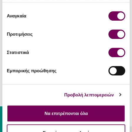
πληροφορίες που τους έχετε παραχωρήσει ή τις οποίες
Αλκοολικός
έχουν συλλέξει σε σχέση με την από μέρους σας χρήση
Επιλογή
40%
τίτλος
των υπηρεσιών τους.
Αναγκαία
συγκατάθεσης
Μέγεθος
0.2
φιάλης (lt)
Προτιμήσεις
ΣΕΡΒΊΡΙΣΜΑ
Στατιστικά
Μεζέδες, όπως θαλασσινά,
Συνοδεύει
παστά και ελιές. Πίνεται και
σκέτο ως απεριτίφ.
Εμπορικής προώθησης
Θερμοκρασία
10 - 12 °C
Σερβιρίσματος
Προβολή λεπτομερειών
Gift Card
Να επιτρέπονται όλα