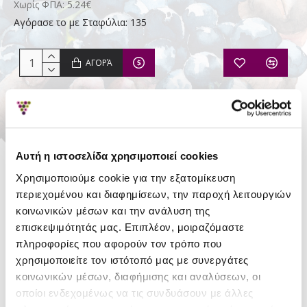
Χωρίς ΦΠΑ: 5.24€
Αγόρασε το με Σταφύλια: 135
ΑΓΟΡΆ
Απόθεμα:
Σε Απόθεμα
Κερδίζετε Σταφύλια:
2
Αυτή η ιστοσελίδα χρησιμοποιεί cookies
Mitos
Χρησιμοποιούμε cookie για την εξατομίκευση
Distillery
περιεχομένου και διαφημίσεων, την παροχή λειτουργιών
κοινωνικών μέσων και την ανάλυση της
επισκεψιμότητάς μας. Επιπλέον, μοιραζόμαστε
ΛΕΠΤΟΜΈΡΕΙΕΣ
πληροφορίες που αφορούν τον τρόπο που
χρησιμοποιείτε τον ιστότοπό μας με συνεργάτες
Περιοχή
Ήπειρος
κοινωνικών μέσων, διαφήμισης και αναλύσεων, οι
οποίοι ενδεχομένως να τις συνδυάσουν με άλλες
Ποικιλία
Ροδίτης
, Μοσχάτο Αμβούργου