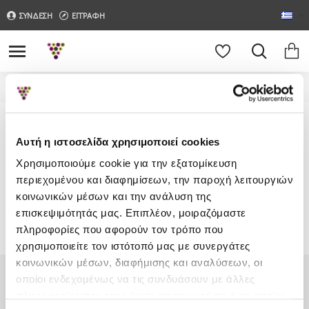
ΣΥΝΔΕΣΗ
ΕΓΓΡΑΦΗ
Ετικέτα
Βατίστας - Οινοποιείο
Βατίστας - Οινοποιείο
Αυτή η ιστοσελίδα χρησιμοποιεί cookies
Χρησιμοποιούμε cookie για την εξατομίκευση
Δεν υπάρχουν προϊόντα για εμφάνιση.
περιεχομένου και διαφημίσεων, την παροχή λειτουργιών
κοινωνικών μέσων και την ανάλυση της
επισκεψιμότητάς μας. Επιπλέον, μοιραζόμαστε
ΣΥΝΈΧΕΙΑ
πληροφορίες που αφορούν τον τρόπο που
χρησιμοποιείτε τον ιστότοπό μας με συνεργάτες
κοινωνικών μέσων, διαφήμισης και αναλύσεων, οι
οποίοι ενδεχομένως να τις συνδυάσουν με άλλες
πληροφορίες που τους έχετε παραχωρήσει ή τις οποίες
Λυκούργου 20, Καλλιθέα, Αθήνα, 17676