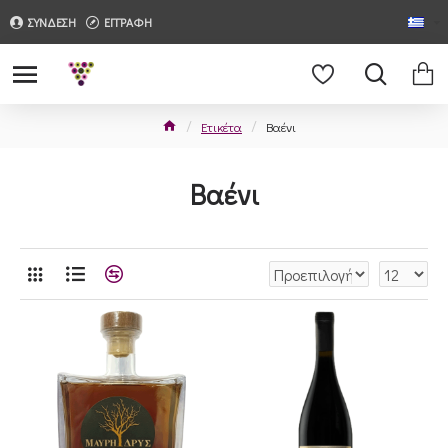
ΣΥΝΔΕΣΗ
ΕΓΓΡΑΦΗ
Ετικέτα
Βαένι
Βαένι