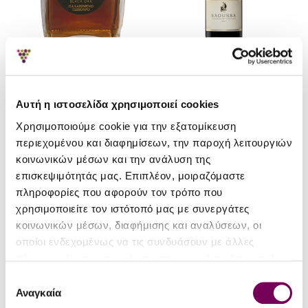
Βαένι
Βαένι
Αυτή η ιστοσελίδα χρησιμοποιεί cookies
Μαύρη Δρυς Παλαιωμένο
Οινοποιείο Βαένι Νάουσσα
Χρησιμοποιούμε cookie για την εξατομίκευση
Τσίπουρο
2023
περιεχομένου και διαφημίσεων, την παροχή λειτουργιών
70.50€
8.00€
8.31€
κοινωνικών μέσων και την ανάλυση της
επισκεψιμότητάς μας. Επιπλέον, μοιραζόμαστε
πληροφορίες που αφορούν τον τρόπο που
χρησιμοποιείτε τον ιστότοπό μας με συνεργάτες
κοινωνικών μέσων, διαφήμισης και αναλύσεων, οι
οποίοι ενδεχομένως να τις συνδυάσουν με άλλες
πληροφορίες που τους έχετε παραχωρήσει ή τις οποίες
RP '10
RP '11
έχουν συλλέξει σε σχέση με την από μέρους σας χρήση
Επιλογή
των υπηρεσιών τους.
Αναγκαία
91
92
συγκατάθεσης