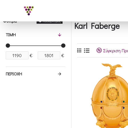
Φίλτρα
Καθαρισμός
Karl Faberge
ΤΙΜΉ
Σύγκριση Πρ
€
€
ΠΕΡΙΟΧΉ