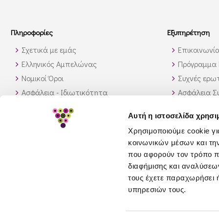
Πληροφορίες
Εξυπηρέτηση
Σχετικά με εμάς
Επικοινωνί
Ελληνικός Αμπελώνας
Πρόγραμμα 
Νομικοί Όροι
Συχνές ερωτ
Ασφάλεια - Ιδιωτικότητα
Ασφάλεια Σ
Τρόποι Αποστολής
Παραγγελίε
Αυτή η ιστοσελίδα χρησι
Διαθεσιμότητα προϊόντων
Πως θα βρώ
Χρησιμοποιούμε cookie γι
Πολιτική επιστροφών
κοινωνικών μέσων και τη
GDPR
που αφορούν τον τρόπο π
διαφήμισης και αναλύσεων
τους έχετε παραχωρήσει ή
υπηρεσιών τους.
© 2026 greeceandgrapes.com