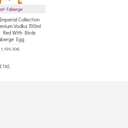
arl Faberge
mperial Collection
emium Vodka 700ml
k Red With Birds
aberge Egg
1,190.30€
ΣΤΑΣ.