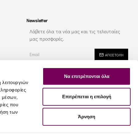
Newsletter
Λάβετε όλα τα νέα μας και τις τελευταίες
μας προσφορές.
ΑΠΟΣΤΟΛΉ
Έχω διαβάσει και αποδέχομαι τους
Ασφάλεια - Ιδιωτικότητα
Να επιτρέπονται όλα
ή λειτουργιών
πληροφορίες
Επιτρέπεται η επιλογή
ν μέσων,
ρίες που
ρήση των
Άρνηση