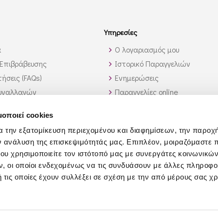
Υπηρεσίες
α
Ο λογαριασμός μου
Επιβράβευσης
Ιστορικό Παραγγελιών
ήσεις (FAQs)
Ενημερώσεις
υναλλαγών
Παραγγελίες online
ς εκτός Ελλάδος
Υπηρεσία λίστας κρασιών
μοποιεί cookies
 αυτό που ψάχνω;
Χονδρική Πώληση
α την εξατομίκευση περιεχομένου και διαφημίσεων, την παροχ
Συνεργάτες
ν ανάλυση της επισκεψιμότητάς μας. Επιπλέον, μοιραζόμαστε 
Τροφοδοσία Σκαφών
ου χρησιμοποιείτε τον ιστότοπό μας με συνεργάτες κοινωνικώ
Επιχειρηματικό Δώρο
, οι οποίοι ενδεχομένως να τις συνδυάσουν με άλλες πληροφο
 τις οποίες έχουν συλλέξει σε σχέση με την από μέρους σας χ