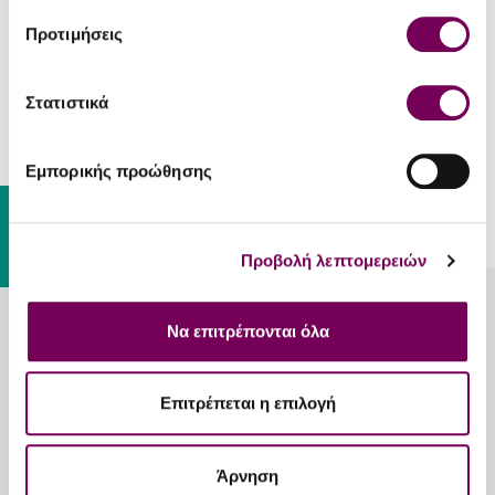
Προτιμήσεις
John Walker & Sons
Στατιστικά
Johnnie Walker Black Ruby
41.20€
Εμπορικής προώθησης
ΕΧΕΤΕ ΦΤΑΣΕΙ ΣΤΟ ΤΕΛΟΣ ΤΗΣ ΛΙΣΤΑΣ.
Gift Card
Προβολή λεπτομερειών
Να επιτρέπονται όλα
Λυκούργου 20, Καλλιθέα, Αθήνα, 17676
213 025 2215
Επιτρέπεται η επιλογή
Άρνηση