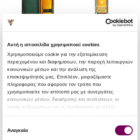
John Walker & Sons
John Walker & Sons
Αυτή η ιστοσελίδα χρησιμοποιεί cookies
Johnnie Walker Green Label
Johnnie Walker Blue Label
Χρησιμοποιούμε cookie για την εξατομίκευση
15Yo
περιεχομένου και διαφημίσεων, την παροχή λειτουργιών
223.50€
52.00€
κοινωνικών μέσων και την ανάλυση της
επισκεψιμότητάς μας. Επιπλέον, μοιραζόμαστε
πληροφορίες που αφορούν τον τρόπο που
χρησιμοποιείτε τον ιστότοπό μας με συνεργάτες
κοινωνικών μέσων, διαφήμισης και αναλύσεων, οι
οποίοι ενδεχομένως να τις συνδυάσουν με άλλες
πληροφορίες που τους έχετε παραχωρήσει ή τις οποίες
έχουν συλλέξει σε σχέση με την από μέρους σας χρήση
Επιλογή
των υπηρεσιών τους.
Αναγκαία
συγκατάθεσης