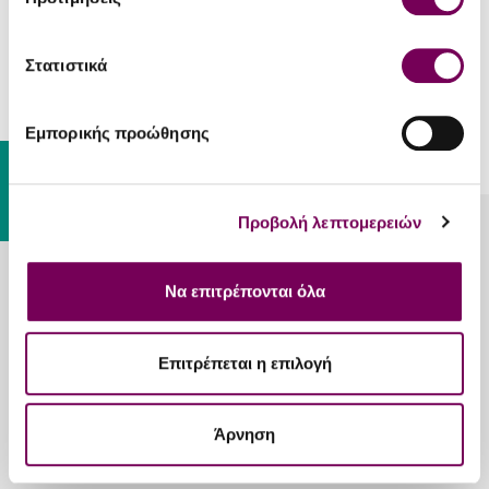
Φρέσκια Μπύρα Χίου
Στατιστικά
3.40€
ΕΧΕΤΕ ΦΤΑΣΕΙ ΣΤΟ ΤΕΛΟΣ ΤΗΣ ΛΙΣΤΑΣ.
Εμπορικής προώθησης
Gift Card
Προβολή λεπτομερειών
Λυκούργου 20, Καλλιθέα, Αθήνα, 17676
213 025 2215
Να επιτρέπονται όλα
Επιτρέπεται η επιλογή
Άρνηση
Πληροφορίες