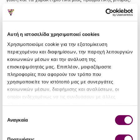
Αρχές του 2013 έγιναν επενδύσεις για την αύξηση της
παραγωγικής ικανότητας καθώς και νέες προσλήψεις
προσωπικού.
Αυτή η ιστοσελίδα χρησιμοποιεί cookies
Χρησιμοποιούμε cookie για την εξατομίκευση
περιεχομένου και διαφημίσεων, την παροχή λειτουργιών
κοινωνικών μέσων και την ανάλυση της
επισκεψιμότητάς μας. Επιπλέον, μοιραζόμαστε
πληροφορίες που αφορούν τον τρόπο που
χρησιμοποιείτε τον ιστότοπό μας με συνεργάτες
κοινωνικών μέσων, διαφήμισης και αναλύσεων, οι
οποίοι ενδεχομένως να τις συνδυάσουν με άλλες
πληροφορίες που τους έχετε παραχωρήσει ή τις οποίες
έχουν συλλέξει σε σχέση με την από μέρους σας χρήση
Επιλογή
των υπηρεσιών τους.
Αναγκαία
συγκατάθεσης
Χίος - Ζυθοποιία
Προτιμήσεις