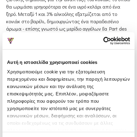
θα ωριμάσει γρηγορότερα σε ένα υγρό κελάρι από ένα
ξηρό. Μεταξύ 1 και 3% αλκοόλης εξατμίζεται από το
κονιάκ στο βαρέλι, δημιουργώντας ένα παραδεισένιο
άρωμα - επίσης γνωστό ως μερίδιο αγγέλων (la Part des
Anges). Ο Bache-Gabrielsen ισχυρίζεται ότι: «Πουθενά
στον κόσμο δεν υπάρχουν πολλοί άγγελοι, πέρα από το
Cognac!». Όσον αφορά τον όγκο, η εξάτμιση ισοδυναμεί με
εκατομμύρια φιάλες ετησίως - έτσι ίσως είναι
Αυτή η ιστοσελίδα χρησιμοποιεί cookies
πραγματικά αλήθεια ότι θα λάβουμε την ανταμοιβή μας
Χρησιμοποιούμε cookie για την εξατομίκευση
στον ουρανό ...;
περιεχομένου και διαφημίσεων, την παροχή λειτουργιών
κοινωνικών μέσων και την ανάλυση της
επισκεψιμότητάς μας. Επιπλέον, μοιραζόμαστε
πληροφορίες που αφορούν τον τρόπο που
χρησιμοποιείτε τον ιστότοπό μας με συνεργάτες
Μόνο 1 Διαθέσιμο
κοινωνικών μέσων, διαφήμισης και αναλύσεων, οι
οποίοι ενδεχομένως να τις συνδυάσουν με άλλες
πληροφορίες που τους έχετε παραχωρήσει ή τις οποίες