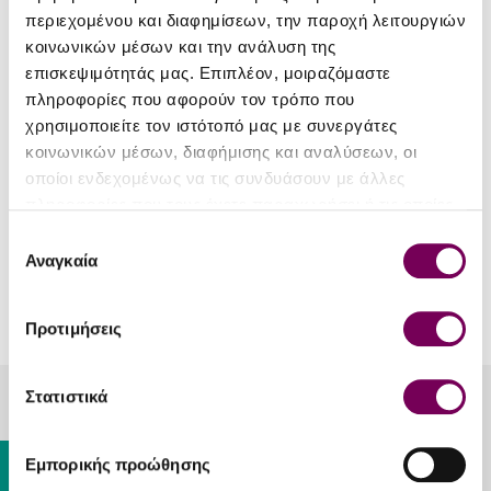
περιεχομένου και διαφημίσεων, την παροχή λειτουργιών
κοινωνικών μέσων και την ανάλυση της
επισκεψιμότητάς μας. Επιπλέον, μοιραζόμαστε
πληροφορίες που αφορούν τον τρόπο που
χρησιμοποιείτε τον ιστότοπό μας με συνεργάτες
Ardbeg Distillery
κοινωνικών μέσων, διαφήμισης και αναλύσεων, οι
οποίοι ενδεχομένως να τις συνδυάσουν με άλλες
Ardbeg 10yo Single Malt
Scotch Whiskey
πληροφορίες που τους έχετε παραχωρήσει ή τις οποίες
έχουν συλλέξει σε σχέση με την από μέρους σας χρήση
Επιλογή
65.90€
των υπηρεσιών τους.
Αναγκαία
συγκατάθεσης
ΕΧΕΤΕ ΦΤΑΣΕΙ ΣΤΟ ΤΕΛΟΣ ΤΗΣ ΛΙΣΤΑΣ.
Προτιμήσεις
Στατιστικά
Λυκούργου 20, Καλλιθέα, Αθήνα, 17676
Gift Card
213 025 2215
Εμπορικής προώθησης