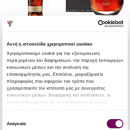
Añejos de Altura SA
Añejos de Altura SA
Αυτή η ιστοσελίδα χρησιμοποιεί cookies
Ron Zacapa 23
Ron Zacapa XO
Χρησιμοποιούμε cookie για την εξατομίκευση
65.70€
153.80€
περιεχομένου και διαφημίσεων, την παροχή λειτουργιών
κοινωνικών μέσων και την ανάλυση της
επισκεψιμότητάς μας. Επιπλέον, μοιραζόμαστε
πληροφορίες που αφορούν τον τρόπο που
χρησιμοποιείτε τον ιστότοπό μας με συνεργάτες
κοινωνικών μέσων, διαφήμισης και αναλύσεων, οι
οποίοι ενδεχομένως να τις συνδυάσουν με άλλες
πληροφορίες που τους έχετε παραχωρήσει ή τις οποίες
έχουν συλλέξει σε σχέση με την από μέρους σας χρήση
Επιλογή
των υπηρεσιών τους.
Αναγκαία
συγκατάθεσης