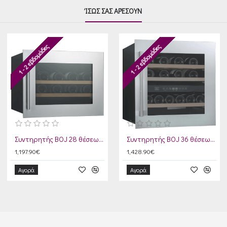
ΊΣΩΣ ΣΑΣ ΑΡΈΣΟΥΝ
1 - 2 εβδομάδες
1 - 2 εβδομάδες
Συντηρητής BOJ 28 θέσεων Inox
Συντηρητής BOJ 36 θέσεων Inox
1,197.90€
1,428.90€
Αγορά
Αγορά