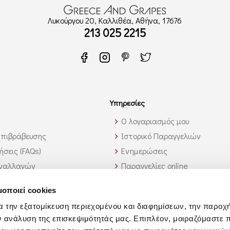
Λυκούργου 20, Καλλιθέα, Αθήνα, 17676
213 025 2215
Υπηρεσίες
Ο λογαριασμός μου
πιβράβευσης
Ιστορικό Παραγγελιών
σεις (FAQs)
Ενημερώσεις
υναλλαγών
Παραγγελίες online
 εκτός Ελλάδος
Υπηρεσία λίστας κρασιών
μοποιεί cookies
αυτό που ψάχνω;
Χονδρική Πώληση
α την εξατομίκευση περιεχομένου και διαφημίσεων, την παροχ
Συνεργάτες
ν ανάλυση της επισκεψιμότητάς μας. Επιπλέον, μοιραζόμαστε 
Τροφοδοσία Σκαφών