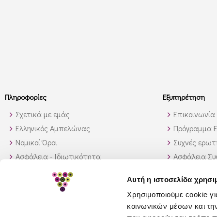
Πληροφορίες
Εξυπηρέτηση
Σχετικά με εμάς
Επικοινωνία
Ελληνικός Αμπελώνας
Πρόγραμμα Ε
Νομικοί Όροι
Συχνές ερωτή
Ασφάλεια - Ιδιωτικότητα
Ασφάλεια Σ
Τρόποι Αποστολής
Παραγγελίες
Αυτή η ιστοσελίδα χρησι
Διαθεσιμότητα προϊόντων
Πως θα βρώ 
Χρησιμοποιούμε cookie γι
Πολιτική επιστροφών
κοινωνικών μέσων και τη
GDPR