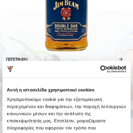
ΠΕΡΙΓΡΑΦΉ
ΑΞΙΟΛΟΓΉΣΕΙΣ
Σύμφωνα με 0 αξιολογήσεις.
-
Αυτή η ιστοσελίδα χρησιμοποιεί cookies
Γράψτε μια αξιολόγηση
Χρησιμοποιούμε cookie για την εξατομίκευση
περιεχομένου και διαφημίσεων, την παροχή λειτουργιών
27.40€
κοινωνικών μέσων και την ανάλυση της
επισκεψιμότητάς μας. Επιπλέον, μοιραζόμαστε
Χωρίς ΦΠΑ: 22.10€
πληροφορίες που αφορούν τον τρόπο που
Αγόρασε το με Σταφύλια: 565