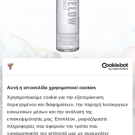
ΠΕΡΙΓΡΑΦΉ
ΑΞΙΟΛΟΓΉΣΕΙΣ
Αυτή η ιστοσελίδα χρησιμοποιεί cookies
Σύμφωνα με 0 αξιολογήσεις.
-
Γράψτε μια αξιολόγηση
Χρησιμοποιούμε cookie για την εξατομίκευση
περιεχομένου και διαφημίσεων, την παροχή λειτουργιών
20.80€
ΕΤΛΠ
κοινωνικών μέσων και την ανάλυση της
30.14€
επισκεψιμότητάς μας. Επιπλέον, μοιραζόμαστε
πληροφορίες που αφορούν τον τρόπο που
Χωρίς ΦΠΑ: 16.77€
χρησιμοποιείτε τον ιστότοπό μας με συνεργάτες
Αγόρασε το με Σταφύλια: 675