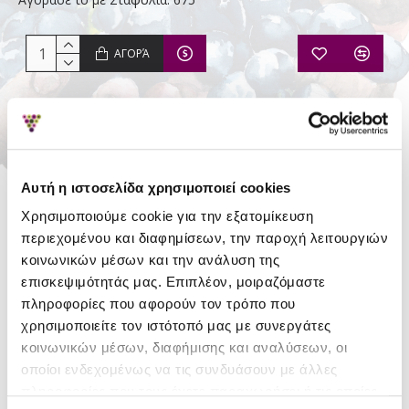
ΑΓΟΡΆ
Απόθεμα:
Σε Απόθεμα
Κερδίζετε Σταφύλια:
5
Αυτή η ιστοσελίδα χρησιμοποιεί cookies
Pernod Ricard
Mexico
Χρησιμοποιούμε cookie για την εξατομίκευση
περιεχομένου και διαφημίσεων, την παροχή λειτουργιών
κοινωνικών μέσων και την ανάλυση της
επισκεψιμότητάς μας. Επιπλέον, μοιραζόμαστε
ΛΕΠΤΟΜΈΡΕΙΕΣ
πληροφορίες που αφορούν τον τρόπο που
χρησιμοποιείτε τον ιστότοπό μας με συνεργάτες
Αλκοολικός
40%
κοινωνικών μέσων, διαφήμισης και αναλύσεων, οι
τίτλος
οποίοι ενδεχομένως να τις συνδυάσουν με άλλες
Μέγεθος
πληροφορίες που τους έχετε παραχωρήσει ή τις οποίες
0.7
φιάλης (lt)