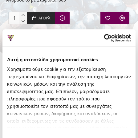
ΑΓΟΡΆ
Απόθεμα:
Σε Απόθεμα
Κερδίζετε Σταφύλια:
6
Αυτή η ιστοσελίδα χρησιμοποιεί cookies
Diageo
Χρησιμοποιούμε cookie για την εξατομίκευση
περιεχομένου και διαφημίσεων, την παροχή λειτουργιών
κοινωνικών μέσων και την ανάλυση της
ΛΕΠΤΟΜΈΡΕΙΕΣ
επισκεψιμότητάς μας. Επιπλέον, μοιραζόμαστε
πληροφορίες που αφορούν τον τρόπο που
Αλκοολικός
χρησιμοποιείτε τον ιστότοπό μας με συνεργάτες
47.3%
τίτλος
κοινωνικών μέσων, διαφήμισης και αναλύσεων, οι
οποίοι ενδεχομένως να τις συνδυάσουν με άλλες
Μέγεθος
0.7
πληροφορίες που τους έχετε παραχωρήσει ή τις οποίες
φιάλης (lt)
έχουν συλλέξει σε σχέση με την από μέρους σας χρήση
Επιλογή