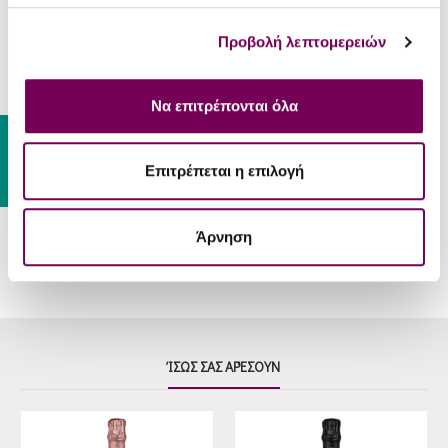
ΣΕΡΒΊΡΙΣΜΑ
Προβολή λεπτομερειών
Στρείδια, αστακός, ελαφριά
πιάτα με θαλασσινά, ψητά
Συνοδεύει
ψάρια και ψάρια με σάλτσες
Να επιτρέπονται όλα
βουτύρου.
Gift Card
Θερμοκρασία
10 - 12 °C
Επιτρέπεται η επιλογή
Σερβιρίσματος
Άρνηση
ΊΣΩΣ ΣΑΣ ΑΡΈΣΟΥΝ