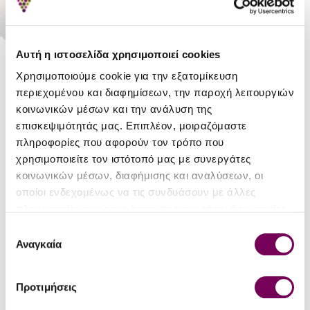
Χωρίς ΦΠΑ: 70.97€
Αγόρασε το με Σταφύλια: 790
Αυτή η ιστοσελίδα χρησιμοποιεί cookies
Χρησιμοποιούμε cookie για την εξατομίκευση
περιεχομένου και διαφημίσεων, την παροχή λειτουργιών
κοινωνικών μέσων και την ανάλυση της
επισκεψιμότητάς μας. Επιπλέον, μοιραζόμαστε
Απόθεμα:
Μη διαθέσιμο
πληροφορίες που αφορούν τον τρόπο που
χρησιμοποιείτε τον ιστότοπό μας με συνεργάτες
κοινωνικών μέσων, διαφήμισης και αναλύσεων, οι
Greece and
οποίοι ενδεχομένως να τις συνδυάσουν με άλλες
Grapes
πληροφορίες που τους έχετε παραχωρήσει ή τις οποίες
έχουν συλλέξει σε σχέση με την από μέρους σας χρήση
Επιλογή
των υπηρεσιών τους.
Αναγκαία
συγκατάθεσης
ΣΧΕΤΙΚΆ ΜΕ ΤΟ ΚΑΛΆΘΙ ΔΏΡΟΥ
Προτιμήσεις
Αριθμός φιαλών
1