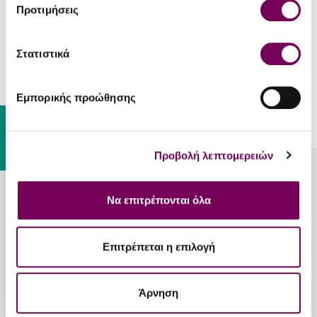
Προτιμήσεις
Dictador Distillery
Dictador Blend 10 Rhum
Στατιστικά
46.00€
Εμπορικής προώθησης
ΕΧΕΤΕ ΦΤΑΣΕΙ ΣΤΟ ΤΕΛΟΣ ΤΗΣ ΛΙΣΤΑΣ.
Gift Card
Προβολή λεπτομερειών
Λυκούργου 20, Καλλιθέα, Αθήνα, 17676
Να επιτρέπονται όλα
213 025 2215
Επιτρέπεται η επιλογή
Άρνηση
Πληροφορίες