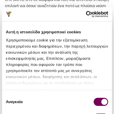
επιλογή για όσους αναζητούν ένα ποτό με πλούσια γεύση
και αρώματα
Αυτή η ιστοσελίδα χρησιμοποιεί cookies
Χρησιμοποιούμε cookie για την εξατομίκευση
ΦΟΡΤΩΣΗ ΠΡΟΗΓΟΥΜΕΝΩΝ ΠΡΟΪΟΝΤΩΝ
περιεχομένου και διαφημίσεων, την παροχή λειτουργιών
κοινωνικών μέσων και την ανάλυση της
επισκεψιμότητάς μας. Επιπλέον, μοιραζόμαστε
πληροφορίες που αφορούν τον τρόπο που
χρησιμοποιείτε τον ιστότοπό μας με συνεργάτες
κοινωνικών μέσων, διαφήμισης και αναλύσεων, οι
οποίοι ενδεχομένως να τις συνδυάσουν με άλλες
πληροφορίες που τους έχετε παραχωρήσει ή τις οποίες
έχουν συλλέξει σε σχέση με την από μέρους σας χρήση
Επιλογή
των υπηρεσιών τους.
Αναγκαία
συγκατάθεσης