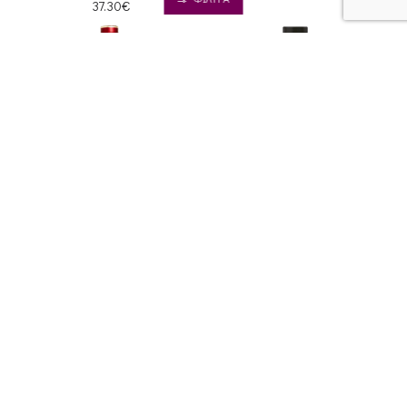
37.30€
Louisiana Spirits Distillery
St. Lucia Distillers
Bayou Spiced Rum
Chairman's Reserve Spiced
Rum
31.10€
27.60€