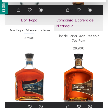
Gift Card
Don Papa
Compañía Licorera de
Nicaragua
Don Papa Masskara Rum
Flor de Caña Gran Reserva
37.10€
7yo Rum
29.90€