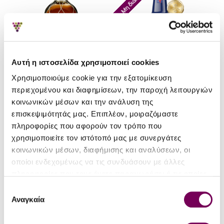
Αυτή η ιστοσελίδα χρησιμοποιεί cookies
Χρησιμοποιούμε cookie για την εξατομίκευση
περιεχομένου και διαφημίσεων, την παροχή λειτουργιών
κοινωνικών μέσων και την ανάλυση της
Brugal & Co Distillery
Dead Man's Fingers
επισκεψιμότητάς μας. Επιπλέον, μοιραζόμαστε
Distillery
πληροφορίες που αφορούν τον τρόπο που
Brugal 1888 Doblemente
χρησιμοποιείτε τον ιστότοπό μας με συνεργάτες
Añejado Rum
Dead Man's Fingers
κοινωνικών μέσων, διαφήμισης και αναλύσεων, οι
Hazelnut Rum
58.50€
οποίοι ενδεχομένως να τις συνδυάσουν με άλλες
20.00€
πληροφορίες που τους έχετε παραχωρήσει ή τις οποίες
έχουν συλλέξει σε σχέση με την από μέρους σας χρήση
Επιλογή
των υπηρεσιών τους.
Αναγκαία
συγκατάθεσης