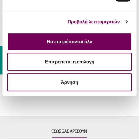
κρασιά
ΣΕΡΒΊΡΙΣΜΑ
Προβολή λεπτομερειών
Λευκά ρυζότο και σπαγγέτι με
λευκές σάλτσες, κοτόπουλο
Συνοδεύει
σχάρας, θαλασσινά, φρέσκα
Να επιτρέπονται όλα
φρούτα. Πίνεται και ως
Gift Card
απεριτίφ.
Επιτρέπεται η επιλογή
Θερμοκρασία
9 – 12 °C
Σερβιρίσματος
Άρνηση
ΊΣΩΣ ΣΑΣ ΑΡΈΣΟΥΝ