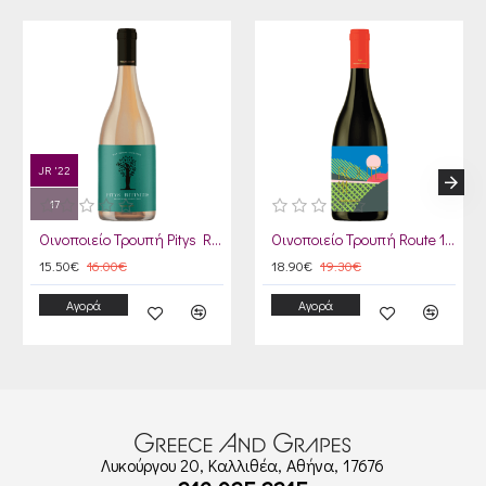
JR '22
17
Οινοποιείο Τρουπή Pitys Ritinitis
Οινοποιείο Τρουπή Route 111 2022
15.50€
16.00€
18.90€
19.30€
Αγορά
Αγορά
Λυκούργου 20, Καλλιθέα, Αθήνα, 17676