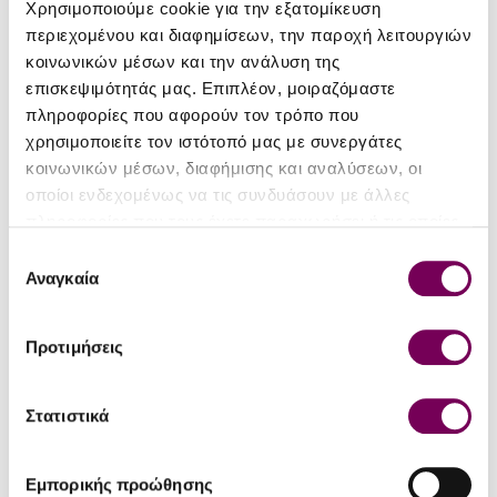
Χρησιμοποιούμε cookie για την εξατομίκευση
Είδος
Ησυχος Ξηρός
περιεχομένου και διαφημίσεων, την παροχή λειτουργιών
Τύπος
Π.Γ.Ε. Πελοπόννησος
κοινωνικών μέσων και την ανάλυση της
επισκεψιμότητάς μας. Επιπλέον, μοιραζόμαστε
Περιοχή
Μαντινεία
πληροφορίες που αφορούν τον τρόπο που
χρησιμοποιείτε τον ιστότοπό μας με συνεργάτες
Ποικιλία
Μοσχοφίλερο
κοινωνικών μέσων, διαφήμισης και αναλύσεων, οι
Εσοδεία
2025
οποίοι ενδεχομένως να τις συνδυάσουν με άλλες
πληροφορίες που τους έχετε παραχωρήσει ή τις οποίες
Αλκοολικός
13%
έχουν συλλέξει σε σχέση με την από μέρους σας χρήση
Επιλογή
τίτλος
των υπηρεσιών τους.
Αναγκαία
συγκατάθεσης
Μέγεθος
0.75
φιάλης (lt)
Προτιμήσεις
Πίνεται
Από 1 ως 3 χρόνια
Φυσικά
Στατιστικά
Όχι
κρασιά
Βιολογικά
Εμπορικής προώθησης
Οχι