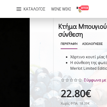
Κτήμα Μπουγιούρη Merlot Limited Edition- Έτοιμη σύνθεση
ΚΑΤΑΛΟΓΟΣ
WINE WIKI
Κτήμα Μπουγιούρ
σύνθεση
ΠΕΡΙΓΡΑΦΉ
ΑΞΙΟΛΟΓΉΣΕΙΣ
Χάρτινο κουτί μίας 
Η σύνθεση της φωτ
Merlot Limited Editi
Σύμφωνα με 
22.80€
Χωρίς ΦΠΑ: 18.39€