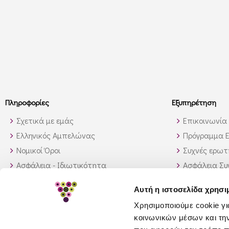
Πληροφορίες
Εξυπηρέτηση
Σχετικά με εμάς
Επικοινωνία
Ελληνικός Αμπελώνας
Πρόγραμμα Ε
Νομικοί Όροι
Συχνές ερωτή
Ασφάλεια - Ιδιωτικότητα
Ασφάλεια Σ
Τρόποι Αποστολής
Παραγγελίες
Αυτή η ιστοσελίδα χρησι
Διαθεσιμότητα προϊόντων
Πως θα βρώ 
Χρησιμοποιούμε cookie γι
Πολιτική επιστροφών
κοινωνικών μέσων και τη
GDPR