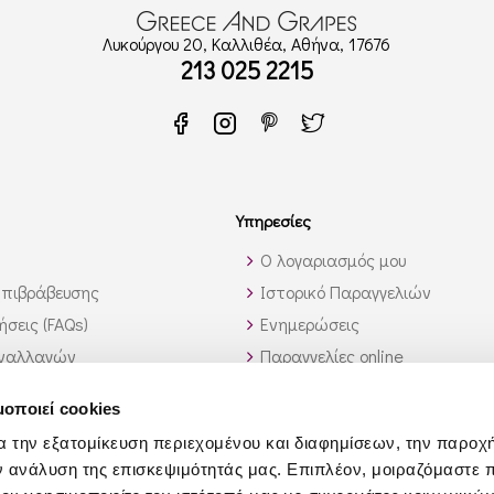
Λυκούργου 20, Καλλιθέα, Αθήνα, 17676
213 025 2215
Υπηρεσίες
Ο λογαριασμός μου
πιβράβευσης
Ιστορικό Παραγγελιών
σεις (FAQs)
Ενημερώσεις
υναλλαγών
Παραγγελίες online
 εκτός Ελλάδος
Υπηρεσία λίστας κρασιών
μοποιεί cookies
αυτό που ψάχνω;
Χονδρική Πώληση
α την εξατομίκευση περιεχομένου και διαφημίσεων, την παροχ
Συνεργάτες
ν ανάλυση της επισκεψιμότητάς μας. Επιπλέον, μοιραζόμαστε 
Τροφοδοσία Σκαφών