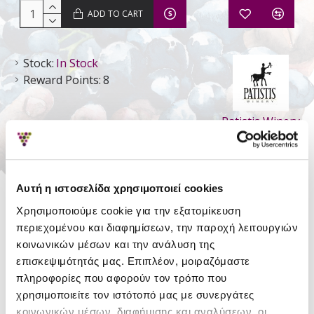
ADD TO CART
Stock:
In Stock
Reward Points:
8
Patistis Winery
DETAILS
Αυτή η ιστοσελίδα χρησιμοποιεί cookies
Style
Still Dry
Χρησιμοποιούμε cookie για την εξατομίκευση
περιεχομένου και διαφημίσεων, την παροχή λειτουργιών
Type
Traditional Appelation
κοινωνικών μέσων και την ανάλυση της
επισκεψιμότητάς μας. Επιπλέον, μοιραζόμαστε
Region
Thessalia
πληροφορίες που αφορούν τον τρόπο που
Variety
Assyrtiko
χρησιμοποιείτε τον ιστότοπό μας με συνεργάτες
κοινωνικών μέσων, διαφήμισης και αναλύσεων, οι