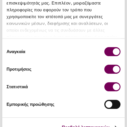
επισκεψιμότητάς μας. Επιπλέον, μοιραζόμαστε
Region
Meteora Wines
πληροφορίες που αφορούν τον τρόπο που
χρησιμοποιείτε τον ιστότοπό μας με συνεργάτες
Variety
Limniona
,
Syrah
κοινωνικών μέσων, διαφήμισης και αναλύσεων, οι
Vintage
2024
οποίοι ενδεχομένως να τις συνδυάσουν με άλλες
πληροφορίες που τους έχετε παραχωρήσει ή τις οποίες
Alcohol
13%
έχουν συλλέξει σε σχέση με την από μέρους σας χρήση
Επιλογή
Vol
των υπηρεσιών τους.
Αναγκαία
συγκατάθεσης
Bottle
0.75
Size (lt)
Προτιμήσεις
Drink
1 to 3 years
Natural
Στατιστικά
No
Wines
Organic
Εμπορικής προώθησης
No
Wines
SERVING