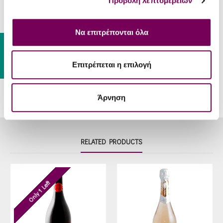
Προβολή λεπτομερειών
Food-
Seafood, pasta with red or rosé
Pair
sauce, sweet-sour dishes.
Να επιτρέπονται όλα
Serve
Gift Card
9 - 12 °C
Temp
Επιτρέπεται η επιλογή
Άρνηση
RELATED PRODUCTS
Only 1 Left