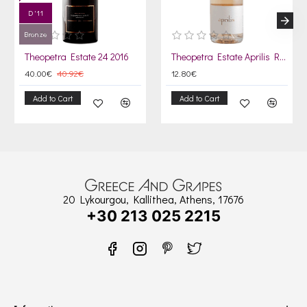
D '11
Bronze
Theopetra Estate 24 2016
Theopetra Estate Aprilis Rosé Sparkling 2023
40.00€
40.92€
12.80€
Add to Cart
Add to Cart
20 Lykourgou, Kallithea, Athens, 17676
+30 213 025 2215