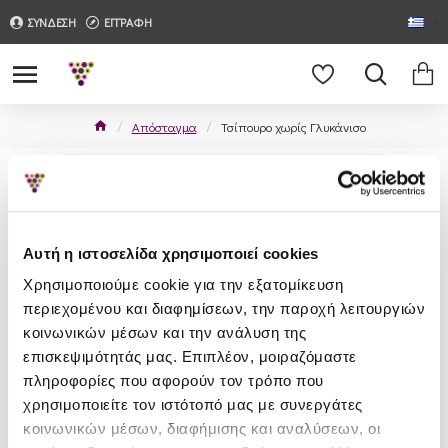
ΣΥΝΔΕΣΗ
ΕΓΓΡΑΦΗ
Απόσταγμα
Τσίπουρο χωρίς Γλυκάνισο
Τσίπουρο χωρίς Γλυκάνισο
Online κάβα με εξαιρετικά τσίπουρα χωρίς γλυκάνισο, από
εξαιρετικούς παραγωγούς της Ελλάδας στις καλύτερες
Αυτή η ιστοσελίδα χρησιμοποιεί cookies
τιμές. Οι ειδικοί μας, έχουν επιλέξει μία σειρά από
Χρησιμοποιούμε cookie για την εξατομίκευση
τσίπουρα χωρίς γλυκάνισο για κάθε γευστική προτίμηση.
περιεχομένου και διαφημίσεων, την παροχή λειτουργιών
κοινωνικών μέσων και την ανάλυση της
Δεν υπάρχουν προϊόντα σε αυτήν την κατηγορία.
επισκεψιμότητάς μας. Επιπλέον, μοιραζόμαστε
πληροφορίες που αφορούν τον τρόπο που
χρησιμοποιείτε τον ιστότοπό μας με συνεργάτες
ΣΥΝΈΧΕΙΑ
κοινωνικών μέσων, διαφήμισης και αναλύσεων, οι