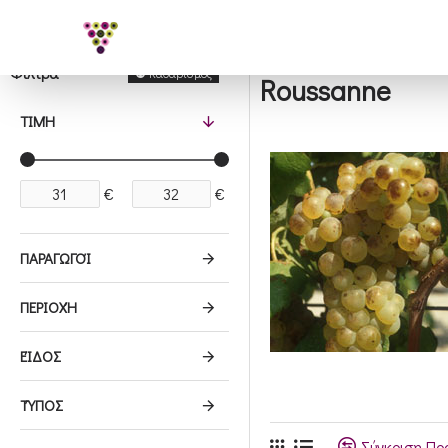
Φίλτρα
Καθαρισμός
Roussanne
ΤΙΜΉ
€
€
ΠΑΡΑΓΩΓΟΊ
ΠΕΡΙΟΧΉ
ΕΊΔΟΣ
ΤΎΠΟΣ
Σύγκριση Προ