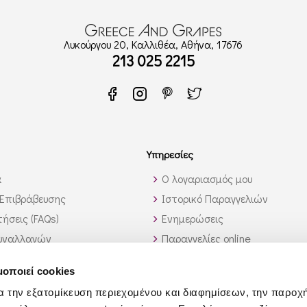
Λυκούργου 20, Καλλιθέα, Αθήνα, 17676
213 025 2215
Υπηρεσίες
α
Ο λογαριασμός μου
Επιβράβευσης
Ιστορικό Παραγγελιών
ήσεις (FAQs)
Ενημερώσεις
υναλλαγών
Παραγγελίες online
ς εκτός Ελλάδος
Υπηρεσία λίστας κρασιών
μοποιεί cookies
 αυτό που ψάχνω;
Χονδρική Πώληση
α την εξατομίκευση περιεχομένου και διαφημίσεων, την παροχ
Συνεργάτες