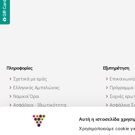
Gift Card
Πληροφορίες
Εξυπηρέτηση
Σχετικά με εμάς
Επικοινωνί
Ελληνικός Αμπελώνας
Πρόγραμμα 
Νομικοί Όροι
Συχνές ερωτ
Ασφάλεια - Ιδιωτικότητα
Ασφάλεια Σ
Τρόποι Αποστολής
Παραγγελίε
Αυτή η ιστοσελίδα χρησι
Διαθεσιμότητα προϊόντων
Πως θα βρώ
Χρησιμοποιούμε cookie γι
Πολιτική επιστροφών