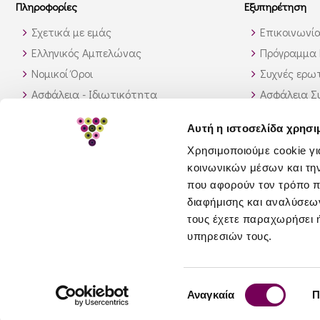
Πληροφορίες
Εξυπηρέτηση
Σχετικά με εμάς
Επικοινωνί
Ελληνικός Αμπελώνας
Πρόγραμμα 
Νομικοί Όροι
Συχνές ερωτ
Ασφάλεια - Ιδιωτικότητα
Ασφάλεια Σ
Τρόποι Αποστολής
Παραγγελίε
Αυτή η ιστοσελίδα χρησι
Διαθεσιμότητα προϊόντων
Πως θα βρώ
Χρησιμοποιούμε cookie γι
Πολιτική επιστροφών
κοινωνικών μέσων και τη
GDPR
που αφορούν τον τρόπο π
διαφήμισης και αναλύσεων
τους έχετε παραχωρήσει ή
υπηρεσιών τους.
© 2026 greeceandgrapes.com
Επιλογή
Αναγκαία
Π
συγκατάθεσης