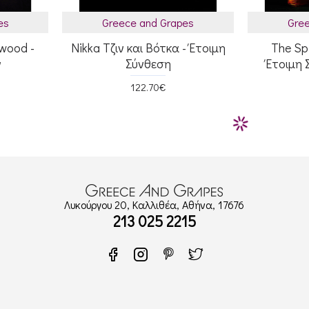
es
Greece and Grapes
Gree
ywood -
Nikka Τζιν και Βότκα - Έτοιμη
The Spi
ν
Σύνθεση
Έτοιμη 
122.70€
Λυκούργου 20, Καλλιθέα, Αθήνα, 17676
213 025 2215