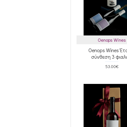
Oenops Wines
Oenops Wines Έτ
σύνθεση 3 φια
53.00€