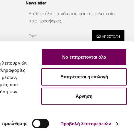
Newsletter
Λάβετε όλα τα νέα μας και τις τελευταίες
μας προσφορές.
ΑΠΟΣΤΟΛΉ
Έχω διαβάσει και αποδέχομαι τους
Ασφάλεια - Ιδιωτικότητα
Να επιτρέπονται όλα
ή λειτουργιών
πληροφορίες
Επιτρέπεται η επιλογή
ν μέσων,
ρίες που
ρήση των
Άρνηση
ς προώθησης
Προβολή λεπτομερειών