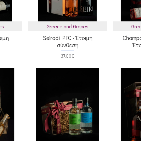
es
Greece and Grapes
Gree
οιμη
Seiradi PFC - Έτοιμη
Champa
σύνθεση
Έτ
37.00€