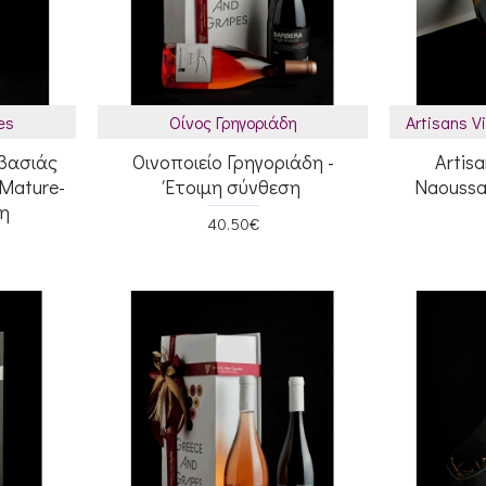
es
Οίνος Γρηγοριάδη
Artisans 
βασιάς
Οινοποιείο Γρηγοριάδη -
Artisa
Mature-
Έτοιμη σύνθεση
Naoussa
η
40.50€