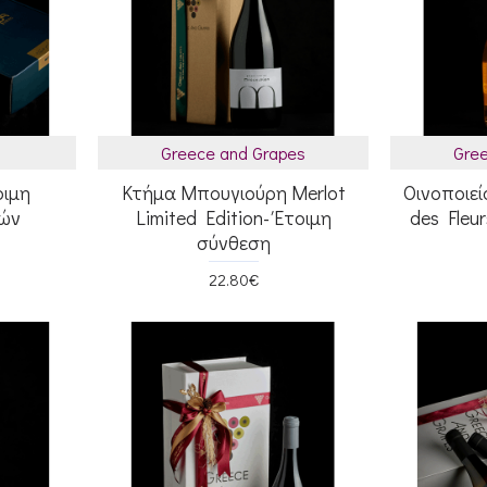
Greece and Grapes
Gree
οιμη
Κτήμα Μπουγιούρη Merlot
Οινοποιε
λών
Limited Edition- Έτοιμη
des Fleu
σύνθεση
22.80€