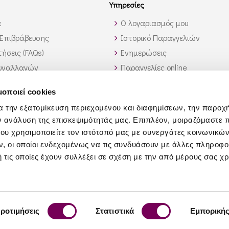
Υπηρεσίες
α
Ο λογαριασμός μου
Επιβράβευσης
Ιστορικό Παραγγελιών
ήσεις (FAQs)
Ενημερώσεις
υναλλαγών
Παραγγελίες online
ς εκτός Ελλάδος
Υπηρεσία λίστας κρασιών
μοποιεί cookies
 αυτό που ψάχνω;
Χονδρική Πώληση
α την εξατομίκευση περιεχομένου και διαφημίσεων, την παροχ
Συνεργάτες
ν ανάλυση της επισκεψιμότητάς μας. Επιπλέον, μοιραζόμαστε 
Τροφοδοσία Σκαφών
ου χρησιμοποιείτε τον ιστότοπό μας με συνεργάτες κοινωνικώ
Επιχειρηματικό Δώρο
, οι οποίοι ενδεχομένως να τις συνδυάσουν με άλλες πληροφο
 τις οποίες έχουν συλλέξει σε σχέση με την από μέρους σας χ
ροτιμήσεις
Στατιστικά
Εμπορική