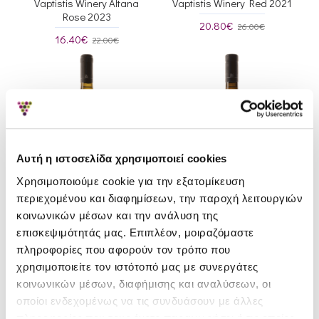
Vaptistis Winery Altana
Vaptistis Winery Red 2021
Rose 2023
20.80€
26.00€
16.40€
22.00€
Αυτή η ιστοσελίδα χρησιμοποιεί cookies
Χρησιμοποιούμε cookie για την εξατομίκευση
περιεχομένου και διαφημίσεων, την παροχή λειτουργιών
κοινωνικών μέσων και την ανάλυση της
επισκεψιμότητάς μας. Επιπλέον, μοιραζόμαστε
Vaptistis Winery
Vaptistis Winery
πληροφορίες που αφορούν τον τρόπο που
χρησιμοποιείτε τον ιστότοπό μας με συνεργάτες
Vaptistis Winery White 2024
Vaptistis Winery Antara
κοινωνικών μέσων, διαφήμισης και αναλύσεων, οι
2024
23.00€
23.50€
οποίοι ενδεχομένως να τις συνδυάσουν με άλλες
28.00€
28.99€
πληροφορίες που τους έχετε παραχωρήσει ή τις οποίες