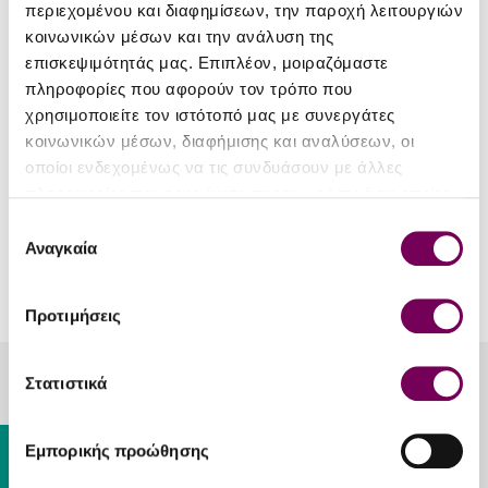
περιεχομένου και διαφημίσεων, την παροχή λειτουργιών
κοινωνικών μέσων και την ανάλυση της
επισκεψιμότητάς μας. Επιπλέον, μοιραζόμαστε
πληροφορίες που αφορούν τον τρόπο που
χρησιμοποιείτε τον ιστότοπό μας με συνεργάτες
Kleos
κοινωνικών μέσων, διαφήμισης και αναλύσεων, οι
οποίοι ενδεχομένως να τις συνδυάσουν με άλλες
Kleos Mastiha Spirit
πληροφορίες που τους έχετε παραχωρήσει ή τις οποίες
49.20€
έχουν συλλέξει σε σχέση με την από μέρους σας χρήση
Επιλογή
των υπηρεσιών τους.
Αναγκαία
συγκατάθεσης
You have reached the end of the list.
Προτιμήσεις
Στατιστικά
20 Lykourgou, Kallithea, Athens, 17676
+30 213 025 2215
Gift Card
Εμπορικής προώθησης