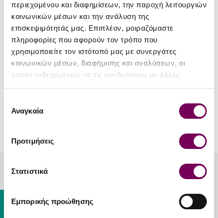
περιεχομένου και διαφημίσεων, την παροχή λειτουργιών
κοινωνικών μέσων και την ανάλυση της
επισκεψιμότητάς μας. Επιπλέον, μοιραζόμαστε
πληροφορίες που αφορούν τον τρόπο που
χρησιμοποιείτε τον ιστότοπό μας με συνεργάτες
Dublin Liberties Distillery
κοινωνικών μέσων, διαφήμισης και αναλύσεων, οι
οποίοι ενδεχομένως να τις συνδυάσουν με άλλες
Dubliner Irish Whiskey
πληροφορίες που τους έχετε παραχωρήσει ή τις οποίες
22.50€
έχουν συλλέξει σε σχέση με την από μέρους σας χρήση
Επιλογή
των υπηρεσιών τους.
Αναγκαία
συγκατάθεσης
You have reached the end of the list.
Προτιμήσεις
Στατιστικά
20 Lykourgou, Kallithea, Athens, 17676
+30 213 025 2215
Gift Card
Εμπορικής προώθησης