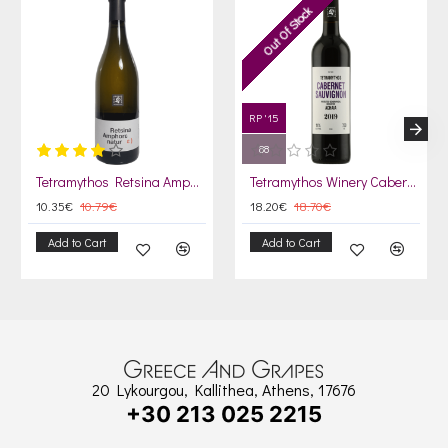
Out Of Stock
RP '15
88
Tetramythos Retsina Amphorε Naturε
Tetramythos Winery Cabernet Sauvignon 2021
10.35€
10.79€
18.20€
18.70€
Add to Cart
Add to Cart
20 Lykourgou, Kallithea, Athens, 17676
+30 213 025 2215