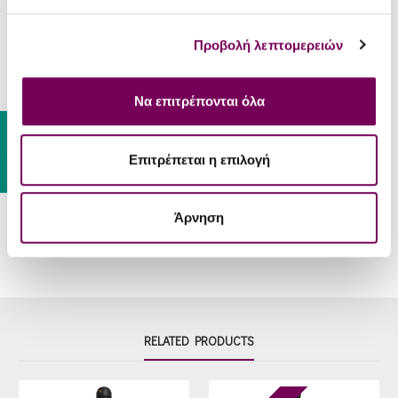
Appetizers, fried tidbits, cheese
Food-Pair
and spinach pies.
Προβολή λεπτομερειών
Serve
8 - 10 °C
Temp
Να επιτρέπονται όλα
Gift Card
Related Articles
Επιτρέπεται η επιλογή
Retsina... about time to clear her name!
14
M02
0
Άρνηση
RELATED PRODUCTS