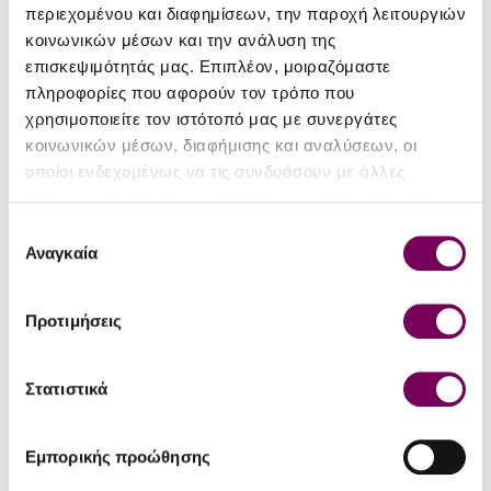
περιεχομένου και διαφημίσεων, την παροχή λειτουργιών
Type
Retsina – Name by tradition
κοινωνικών μέσων και την ανάλυση της
Region
Wines of Achaia
επισκεψιμότητάς μας. Επιπλέον, μοιραζόμαστε
πληροφορίες που αφορούν τον τρόπο που
Variety
Roditis
χρησιμοποιείτε τον ιστότοπό μας με συνεργάτες
κοινωνικών μέσων, διαφήμισης και αναλύσεων, οι
Alcohol
13%
Vol
οποίοι ενδεχομένως να τις συνδυάσουν με άλλες
πληροφορίες που τους έχετε παραχωρήσει ή τις οποίες
Bottle
έχουν συλλέξει σε σχέση με την από μέρους σας χρήση
0.75
Επιλογή
Size (lt)
των υπηρεσιών τους.
Αναγκαία
συγκατάθεσης
Drink
1 to 3 years
Προτιμήσεις
Natural
No
Wines
Στατιστικά
Organic
Yes
Wines
SERVING
Εμπορικής προώθησης