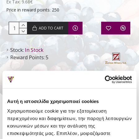
Ex Tax: 9.68€
Price in reward points: 250
ADD TO CART
Stock:
In Stock
Reward Points:
5
Zoinos Winery
Αυτή η ιστοσελίδα χρησιμοποιεί cookies
DETAILS
Χρησιμοποιούμε cookie για την εξατομίκευση
Style
Sparkling Extra dry
περιεχομένου και διαφημίσεων, την παροχή λειτουργιών
κοινωνικών μέσων και την ανάλυση της
Type
P.G.I. Iperus
επισκεψιμότητάς μας. Επιπλέον, μοιραζόμαστε