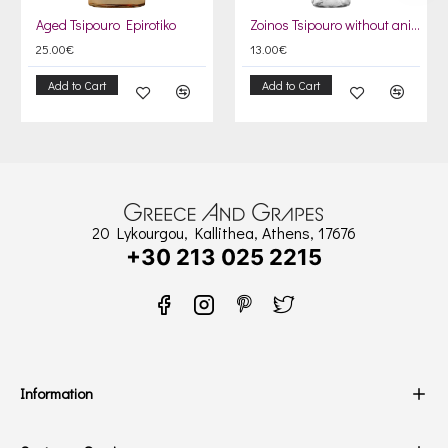
Aged Tsipouro Epirotiko
Zoinos Tsipouro without anise 500ml
25.00€
13.00€
Add to Cart
Add to Cart
20 Lykourgou, Kallithea, Athens, 17676
+30 213 025 2215
Information