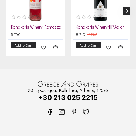
Kanakaris Winery Romazza
Kanakaris Winery 10³ Agiorgitiko 2020
5.70€
8.71€
11.20€
Add to Cart
Add to Cart
20 Lykourgou, Kallithea, Athens, 17676
+30 213 025 2215