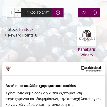
ADD TO CART
Stock:
In Stock
Reward Points:
8
Kanakaris
Winery
DETAILS
Style
Still Dry
Αυτή η ιστοσελίδα χρησιμοποιεί cookies
Χρησιμοποιούμε cookie για την εξατομίκευση
Type
PGI Slopes of Aigialia
περιεχομένου και διαφημίσεων, την παροχή λειτουργιών
Region
Aigialeia
κοινωνικών μέσων και την ανάλυση της