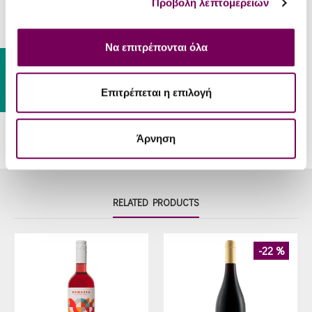
Chinese, Thai or Mexican cuisine,
Προβολή λεπτομερειών
Food-
fish, shrimps and also delicatessen
Pair
dishes.
Να επιτρέπονται όλα
Serve
Gift Card
8 - 10 °C
Temp
Επιτρέπεται η επιλογή
Άρνηση
RELATED PRODUCTS
-22 %