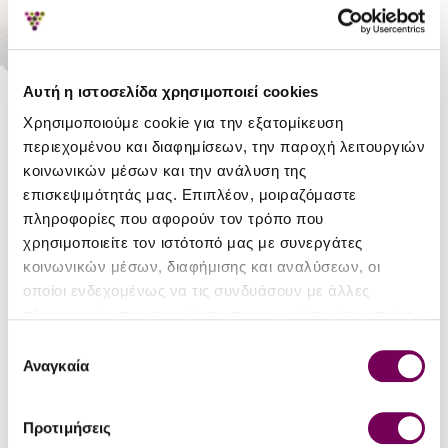
ADD TO CART
Stock:
In Stock
Αυτή η ιστοσελίδα χρησιμοποιεί cookies
Reward Points:
6
Χρησιμοποιούμε cookie για την εξατομίκευση
περιεχομένου και διαφημίσεων, την παροχή λειτουργιών
CNO
κοινωνικών μέσων και την ανάλυση της
Karpoemporiki
επισκεψιμότητάς μας. Επιπλέον, μοιραζόμαστε
πληροφορίες που αφορούν τον τρόπο που
χρησιμοποιείτε τον ιστότοπό μας με συνεργάτες
κοινωνικών μέσων, διαφήμισης και αναλύσεων, οι
DETAILS
οποίοι ενδεχομένως να τις συνδυάσουν με άλλες
πληροφορίες που τους έχετε παραχωρήσει ή τις οποίες
Package
0.090
έχουν συλλέξει σε σχέση με την από μέρους σας χρήση
Weight
Επιλογή
των υπηρεσιών τους.
Αναγκαία
συγκατάθεσης
Region
Attiki Wines
Macademia, Almond, Pistachio,
Προτιμήσεις
Variety
Raspberry, Edible Silver, Valhrona