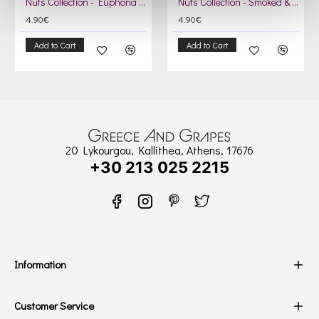
Nuts Collection - Euphoria & Energy
Nuts Collection - Smoked & Choco
4.90€
4.90€
Add to Cart
Add to Cart
20 Lykourgou, Kallithea, Athens, 17676
+30 213 025 2215
Information
Customer Service