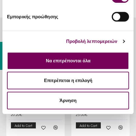
Εμπορικής προώθησης
RELATED PRODUCTS
Προβολή λεπτομερειών
Gift Card
Να επιτρέπονται όλα
Επιτρέπεται η επιλογή
Άρνηση
Wooden box for 2 bottles (Closed)
G&G Wooden box for 6 bottles (Closed)
20.20€
25.00€
Add to Cart
Add to Cart