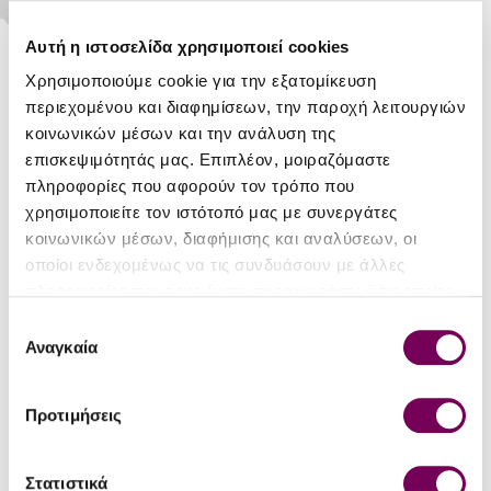
Αυτή η ιστοσελίδα χρησιμοποιεί cookies
ADD TO CART
Χρησιμοποιούμε cookie για την εξατομίκευση
περιεχομένου και διαφημίσεων, την παροχή λειτουργιών
Stock:
In Stock
κοινωνικών μέσων και την ανάλυση της
Reward Points:
18
επισκεψιμότητάς μας. Επιπλέον, μοιραζόμαστε
πληροφορίες που αφορούν τον τρόπο που
χρησιμοποιείτε τον ιστότοπό μας με συνεργάτες
Greece and
κοινωνικών μέσων, διαφήμισης και αναλύσεων, οι
Grapes
οποίοι ενδεχομένως να τις συνδυάσουν με άλλες
πληροφορίες που τους έχετε παραχωρήσει ή τις οποίες
έχουν συλλέξει σε σχέση με την από μέρους σας χρήση
Επιλογή
των υπηρεσιών τους.
GIFT BASKET ATTRIBUTES
Αναγκαία
συγκατάθεσης
Number of bottles
3
Προτιμήσεις
Στατιστικά