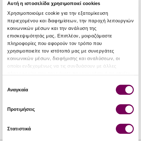
Αυτή η ιστοσελίδα χρησιμοποιεί cookies
ADD TO CART
Χρησιμοποιούμε cookie για την εξατομίκευση
περιεχομένου και διαφημίσεων, την παροχή λειτουργιών
Stock:
In Stock
Campari Group
κοινωνικών μέσων και την ανάλυση της
Reward Points:
5
επισκεψιμότητάς μας. Επιπλέον, μοιραζόμαστε
πληροφορίες που αφορούν τον τρόπο που
χρησιμοποιείτε τον ιστότοπό μας με συνεργάτες
κοινωνικών μέσων, διαφήμισης και αναλύσεων, οι
DETAILS
οποίοι ενδεχομένως να τις συνδυάσουν με άλλες
πληροφορίες που τους έχετε παραχωρήσει ή τις οποίες
Alcohol Vol
25%
έχουν συλλέξει σε σχέση με την από μέρους σας χρήση
Επιλογή
των υπηρεσιών τους.
Αναγκαία
συγκατάθεσης
Bottle Size (lt)
0.7
Προτιμήσεις
Στατιστικά