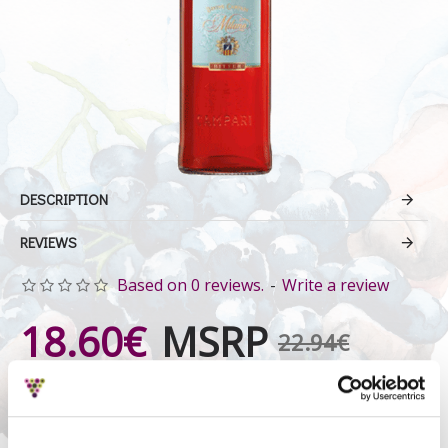
DESCRIPTION
REVIEWS
Based on 0 reviews.
-
Write a review
18.60€
MSRP
22.94€
Ex Tax: 15.00€
Price in reward points: 480