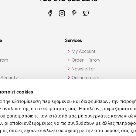
e
Services
My Account
gram
Order History
Newsletter
 Security
Online orders
ide Greece
Wine List Services
μοποιεί cookies
ch?
Wholesale
α την εξατομίκευση περιεχομένου και διαφημίσεων, την παροχ
Affiliates
ν ανάλυση της επισκεψιμότητάς μας. Επιπλέον, μοιραζόμαστε 
Yacht Services
ου χρησιμοποιείτε τον ιστότοπό μας με συνεργάτες κοινωνικώ
Business Gifts
, οι οποίοι ενδεχομένως να τις συνδυάσουν με άλλες πληροφο
 τις οποίες έχουν συλλέξει σε σχέση με την από μέρους σας χ