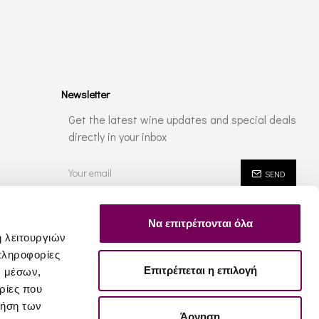
Newsletter
Get the latest wine updates and special deals
directly in your inbox
SEND
I have read and agree to the
Privacy Policy
Να επιτρέπονται όλα
ή λειτουργιών
πληροφορίες
Επιτρέπεται η επιλογή
ν μέσων,
ρίες που
ρήση των
Άρνηση