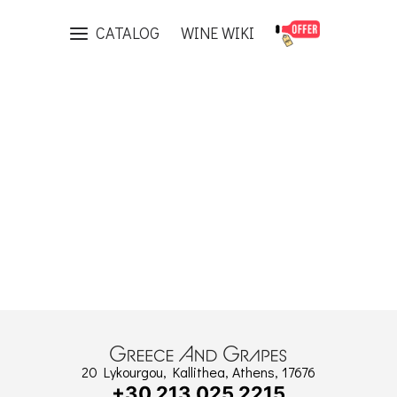
Brand
Domaines Ott
CATALOG
WINE WIKI
20 Lykourgou, Kallithea, Athens, 17676
+30 213 025 2215