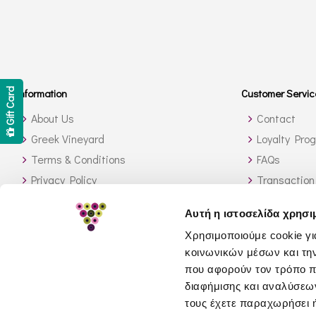
Information
Customer Servic
Gift Card
About Us
Contact
Greek Vineyard
Loyalty Pro
Terms & Conditions
FAQs
Privacy Policy
Transaction
Shipping Methods
Orders outs
Αυτή η ιστοσελίδα χρησι
Stock Availability
How to sear
Χρησιμοποιούμε cookie γι
Return Policy
κοινωνικών μέσων και τη
GDPR
που αφορούν τον τρόπο π
διαφήμισης και αναλύσεων
τους έχετε παραχωρήσει ή