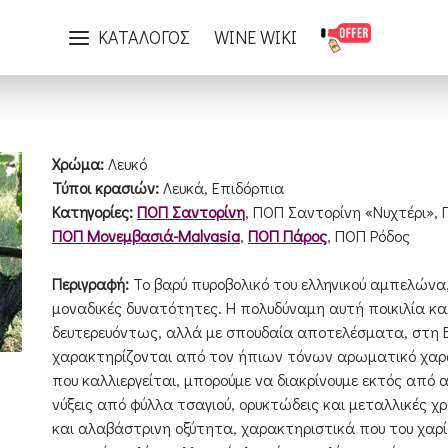
Ποικιλίες
Ασύρτικο
ΚΑΤΑΛΟΓΟΣ
WINE WIKI
Χρώμα:
Λευκό
Τύποι κρασιών:
Λευκά, Επιδόρπια
Κατηγορίες:
ΠΟΠ Σαντορίνη
, ΠΟΠ Σαντορίνη «Νυχτέρι»,
ΠΟΠ Μονεμβασιά-Malvasia
,
ΠΟΠ Πάρος
, ΠΟΠ Ρόδος
Περιγραφή:
Το βαρύ πυροβολικό του ελληνικού αμπελώνα,
μοναδικές δυνατότητες. Η πολυδύναμη αυτή ποικιλία καλ
δευτερευόντως, αλλά με σπουδαία αποτελέσματα, στη Βό
χαρακτηρίζονται από τον ήπιων τόνων αρωματικό χαρα
που καλλιεργείται, μπορούμε να διακρίνουμε εκτός από
νύξεις από φύλλα τσαγιού, ορυκτώδεις και μεταλλικές χρ
και αλαβάστρινη οξύτητα, χαρακτηριστικά που του χαρί