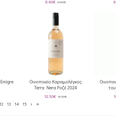
8.40€
6
8.68€
Emigre
Οινοποιείο Καραμολέγκος
Οινοποι
Terra Nera Ροζέ 2024
του
12.50€
1
12.52€
12
13
14
15