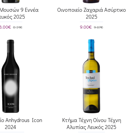
Μουσών 9 Εννέα
Οινοποιείο Ζαχαριά Ασύρτικο
ευκός 2025
2025
8.00€
9.00€
8.31€
9.67€
ίο Anhydrous Icon
Κτήμα Τέχνη Οίνου Τέχνη
2024
Αλυπίας Λευκός 2025