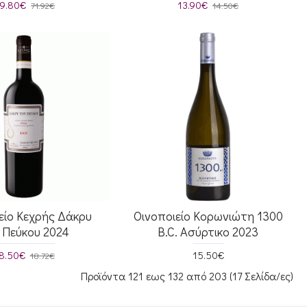
9.80€
13.90€
71.92€
14.50€
είο Κεχρής Δάκρυ
Οινοποιείο Κορωνιώτη 1300
 Πεύκου 2024
B.C. Ασύρτικο 2023
8.50€
15.50€
18.72€
Προϊόντα 121 εως 132 από 203 (17 Σελίδα/ες)