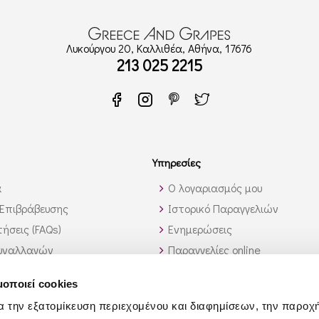
Λυκούργου 20, Καλλιθέα, Αθήνα, 17676
213 025 2215
Υπηρεσίες
α
Ο λογαριασμός μου
Επιβράβευσης
Ιστορικό Παραγγελιών
ήσεις (FAQs)
Ενημερώσεις
υναλλαγών
Παραγγελίες online
ς εκτός Ελλάδος
Υπηρεσία λίστας κρασιών
μοποιεί cookies
 αυτό που ψάχνω;
Χονδρική Πώληση
α την εξατομίκευση περιεχομένου και διαφημίσεων, την παροχ
Συνεργάτες