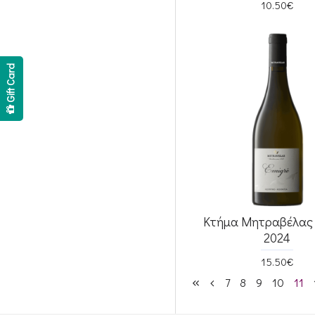
10.50€
Gift Card
Κτήμα Μητραβέλας 
2024
15.50€
7
8
9
10
11