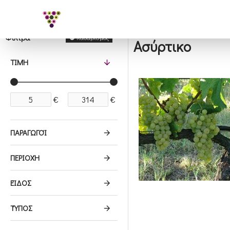
Φίλτρα
Καθαρισμός
Ασύρτικο
ΤΙΜΉ
€
€
ΠΑΡΑΓΩΓΟΊ
ΠΕΡΙΟΧΉ
ΕΊΔΟΣ
ΤΎΠΟΣ