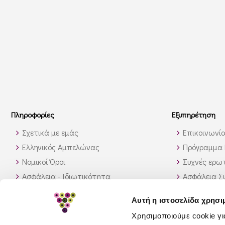
Πληροφορίες
Εξυπηρέτηση
Σχετικά με εμάς
Επικοινωνί
Ελληνικός Αμπελώνας
Πρόγραμμα 
Νομικοί Όροι
Συχνές ερωτ
Ασφάλεια - Ιδιωτικότητα
Ασφάλεια Σ
Τρόποι Αποστολής
Παραγγελίε
Αυτή η ιστοσελίδα χρησι
Διαθεσιμότητα προϊόντων
Πως θα βρώ
Χρησιμοποιούμε cookie γι
Πολιτική επιστροφών